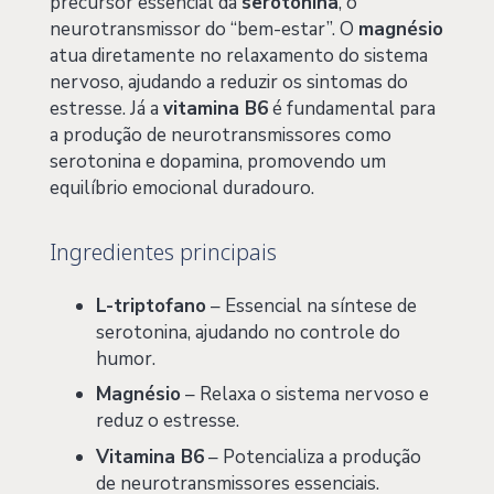
precursor essencial da
serotonina
, o
neurotransmissor do “bem-estar”. O
magnésio
atua diretamente no relaxamento do sistema
nervoso, ajudando a reduzir os sintomas do
estresse. Já a
vitamina B6
é fundamental para
a produção de neurotransmissores como
serotonina e dopamina, promovendo um
equilíbrio emocional duradouro.
Ingredientes principais
L-triptofano
– Essencial na síntese de
serotonina, ajudando no controle do
humor.
Magnésio
– Relaxa o sistema nervoso e
reduz o estresse.
Vitamina B6
– Potencializa a produção
de neurotransmissores essenciais.