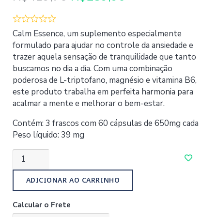
preço
preço
original
atual
era:
é:
Calm Essence, um suplemento especialmente
R$419,70.
R$289,90.
formulado para ajudar no controle da ansiedade e
trazer aquela sensação de tranquilidade que tanto
buscamos no dia a dia. Com uma combinação
poderosa de L-triptofano, magnésio e vitamina B6,
este produto trabalha em perfeita harmonia para
acalmar a mente e melhorar o bem-estar.
Contém: 3 frascos com 60 cápsulas de 650mg cada
Peso líquido: 39 mg
Kit
Calm
Essence
ADICIONAR AO CARRINHO
3
un.
Calcular o Frete
quantidade