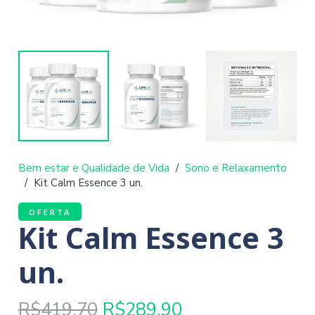
Bem estar e Qualidade de Vida
/
Sono e Relaxamento
/
Kit Calm Essence 3 un.
OFERTA
Kit Calm Essence 3
un.
O
O
R$
419,70
R$
289,90