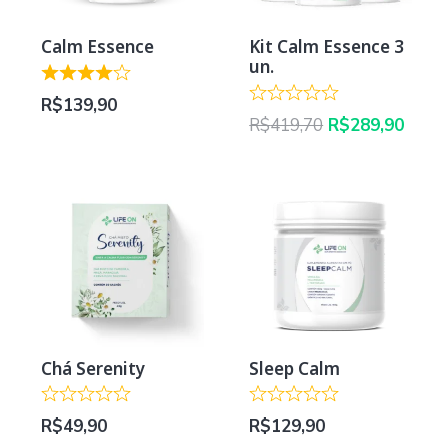
Calm Essence
Kit Calm Essence 3
un.
R$
139,90
O
O
R$
419,70
R$
289,90
preço
preç
original
atual
era:
é:
R$419,70.
R$289
Chá Serenity
Sleep Calm
R$
49,90
R$
129,90