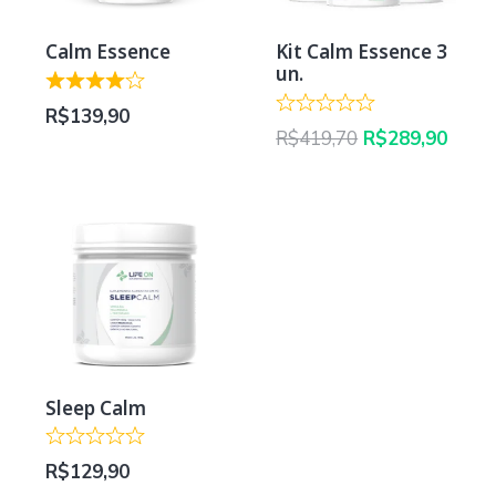
Calm Essence
Kit Calm Essence 3
un.
R$
139,90
O
O
R$
419,70
R$
289,90
preço
preç
original
atual
era:
é:
R$419,70.
R$289
Sleep Calm
R$
129,90