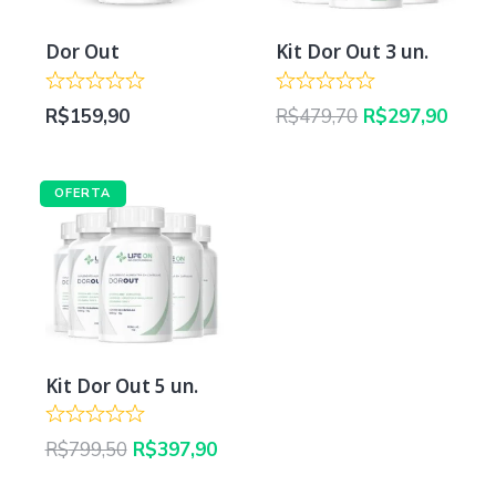
Dor Out
Kit Dor Out 3 un.
O
O
R$
159,90
R$
479,70
R$
297,90
preço
preç
original
atual
era:
é:
OFERTA
R$479,70.
R$297
Kit Dor Out 5 un.
O
O
R$
799,50
R$
397,90
preço
preço