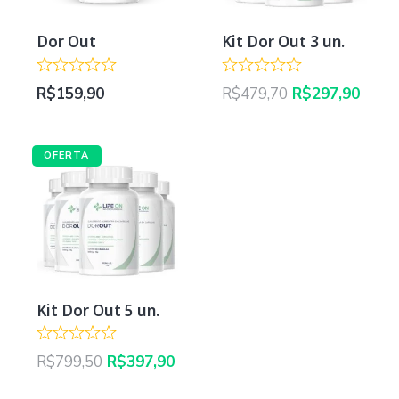
Dor Out
Kit Dor Out 3 un.
O
O
R$
159,90
R$
479,70
R$
297,90
preço
preç
original
atual
era:
é:
OFERTA
R$479,70.
R$297
Kit Dor Out 5 un.
O
O
R$
799,50
R$
397,90
preço
preço