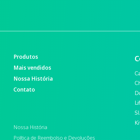
Produtos
C
Mais vendidos
C
Nossa História
Ch
Contato
D
Li
S
Ki
Nossa História
Política de Reembolso e Devoluções