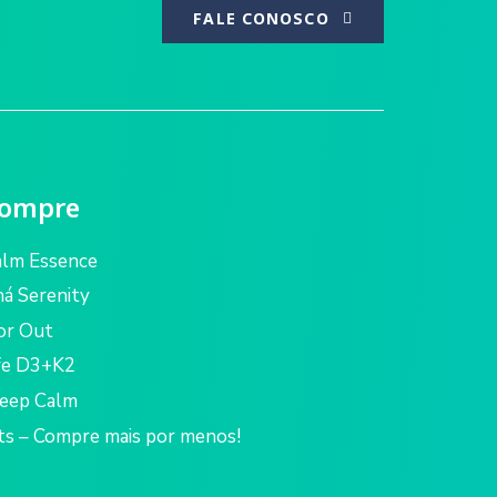
FALE CONOSCO
ompre
alm Essence
á Serenity
or Out
fe D3+K2
leep Calm
ts – Compre mais por menos!