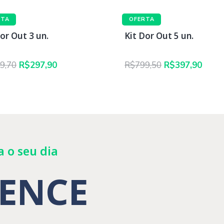
RTA
OFERTA
or Out 3 un.
Kit Dor Out 5 un.
O
O
O
O
9,70
R$
297,90
R$
799,50
R$
397,90
preço
preço
preço
preç
original
atual
original
atual
era:
é:
era:
é:
R$479,70.
R$297,90.
R$799,50.
R$397
a o seu dia
SENCE