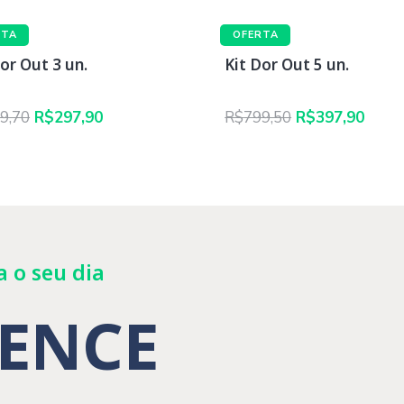
RTA
OFERTA
or Out 3 un.
Kit Dor Out 5 un.
O
O
O
O
9,70
R$
297,90
R$
799,50
R$
397,90
preço
preço
preço
preç
original
atual
original
atual
era:
é:
era:
é:
R$479,70.
R$297,90.
R$799,50.
R$397
a o seu dia
SENCE