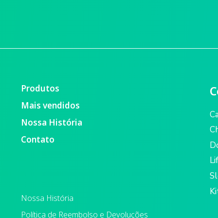
Produtos
C
Mais vendidos
C
Nossa História
Ch
Contato
D
Li
S
Ki
Nossa História
Política de Reembolso e Devoluções