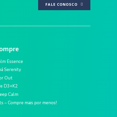
FALE CONOSCO
ompre
alm Essence
á Serenity
or Out
fe D3+K2
leep Calm
ts – Compre mais por menos!